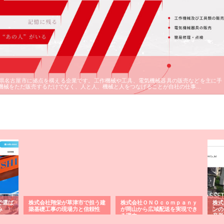
県名古屋市に拠点を構える企業です。工作機械や工具、電気機械器具の販売などを主に手
機械をただ販売するだけでなく、人と人、機械と人をつなげることが自社の仕事…
で選ば
株式会社翔栄が草津市で担う建
株式会社ＯＮＯｃｏｍｐａｎｙ
株式
み
築基礎工事の現場力と信頼性
が岡山から広域配送を実現でき
ンの
る理由
産形